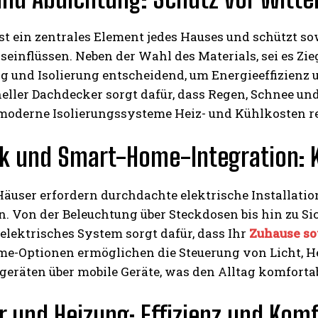
st ein zentrales Element jedes Hauses und schützt s
einflüssen. Neben der Wahl des Materials, sei es Zieg
 und Isolierung entscheidend, um Energieeffizienz 
neller Dachdecker sorgt dafür, dass Regen, Schnee 
oderne Isolierungssysteme Heiz- und Kühlkosten 
ik und Smart-Home-Integration: 
äuser erfordern durchdachte elektrische Installatio
en. Von der Beleuchtung über Steckdosen bis hin zu 
elektrisches System sorgt dafür, dass Ihr
Zuhause so
e-Optionen ermöglichen die Steuerung von Licht, H
eräten über mobile Geräte, was den Alltag komfortabl
r und Heizung: Effizienz und Kom