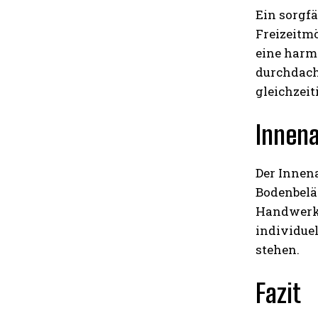
Ein sorgf
Freizeitm
eine harmo
durchdach
gleichzeit
Innena
Der Innen
Bodenbelä
Handwerks
individue
stehen.
Fazit