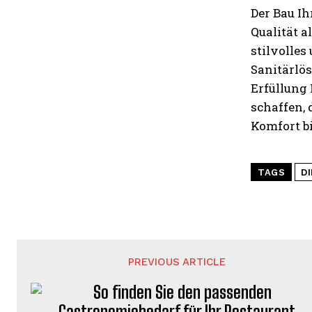
Der Bau Ih
Qualität a
stilvolle
Sanitärlös
Erfüllung
schaffen, 
Komfort bi
TAGS
D
PREVIOUS ARTICLE