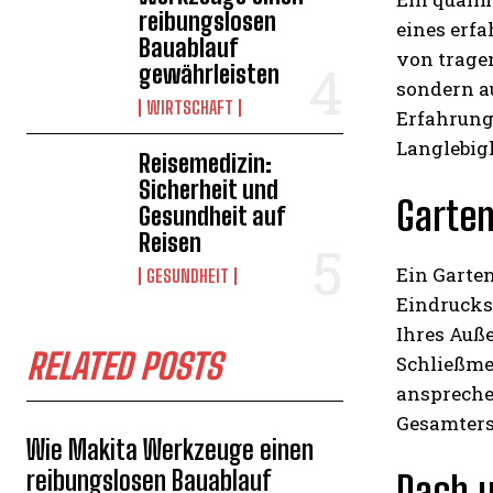
reibungslosen
eines erfa
Bauablauf
von trage
gewährleisten
sondern au
WIRTSCHAFT
Erfahrung,
Langlebigk
Reisemedizin:
Sicherheit und
Garten
Gesundheit auf
Reisen
Ein Garten
GESUNDHEIT
Eindrucks 
Ihres Auß
RELATED POSTS
Schließme
ansprechen
Gesamtersc
Wie Makita Werkzeuge einen
reibungslosen Bauablauf
Dach u